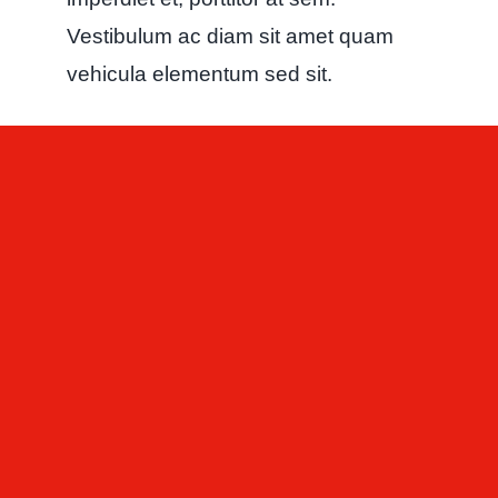
Vestibulum ac diam sit amet quam
vehicula elementum sed sit.
Praesent sapien massa, convallis a
pellentesque nec, egestas non nisi.
Nulla porttitor accumsan tincidunt.
Donec sollicitudin molestie
malesuada.
Pellentesque in ipsum id orci porta
dapibus. Mauris blandit aliquet elit,
eget tincidunt nibh pulvinar a. Nulla
porttitor accumsan tincidunt.