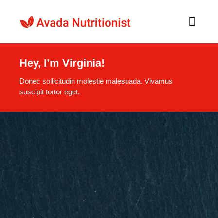
Skip
to
Toggl
Navig
content
Home
Hey, I’m Virginia!
Donec sollicitudin molestie malesuada. Vivamus
About
suscipit tortor eget.
Recipes
Guides
Journal
Shop